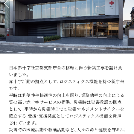
日本赤十字社京都支部庁舎の移転に伴う新築工事を請け負
いました。
赤十字活動の拠点として、ロジスティクス機能を持つ新庁舎
ホーム
実績を知る
です。
平時は利便性や快適性の向上を図り、業務効率の向上による
HOME
WORKS
質の高い赤十字サービスの提供、 災害時は災害救護の拠点
として、平時から災害時までの災害マネジメントサイクルを
かねわの想い
採用を知る
確立する 受援・支援拠点としてロジスティクス機能を発揮
CONCEPT
RECRUIT
されています。
災害時の医療活動や救護活動など、人々の命と健康を守る活
かねわを知る
お問い合わせ