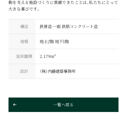
動を支える施設づくりに貢献できたことは、私たちにとって
COMPANY
CONTACT
大きな喜びです。
事業を知る
プライバシーポリシ
ー
構造
鉄骨造 一部 鉄筋コンクリート造
BUSINESS
PRIVACY POLICY
規模
地上2階 地下1階
延床面積
2,179m²
かねわグループ企業一覧
設計
（株）内藤建築事務所
マンションデベロッパー
田丸産業株式会社
一級建築士事務所
一覧へ戻る
株式会社ディーエー総合計画